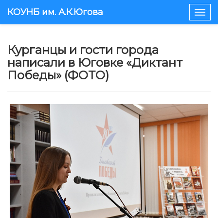
КОУНБ им. А.К.Югова
Togg
navig
​Курганцы и гости города
написали в Юговке «Диктант
Победы» (ФОТО)