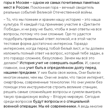
горы в Москве – одном из самых почитаемых памятных
мест в России.
Поклонная гора – вечный свидетель
реальных событий Великой Отечественной войны.
– То, что мы помним и храним нашу историю – это наша
культура. Я каждый год принимаю участие в «Диктанте
Победы», и ни разу не было, чтобы я знал ответы на все
вопросы, потому что они сложные. Где-то удастся
подобрать правильный ответ логикой, и в этой части
тестовая форма достаточно интересна. Гораздо
интереснее, когда перед тобой белый лист, и ты должен
изложить полный ответ на вопрос, который тебе задан, а
это гораздо сложнее, безусловно. Зачем мы всё это
делаем?
История учит не совершать ошибок.
И, самое
главное, она
учит быть в определённом долгу перед
нашими предками
. У них была своя жизнь, Они были во
многом иными, чем мы. Они не знали, что такое интернет,
смартфоны, современные технологии. Но они умели без
помощи этих инструментов строить великие станции,
решать самые сложнейшие вопросы и сумели выиграть
такую грандиозную войну – Вторую мировую. Сегодня
среди вопросов
будут вопросы и о специальной
военной операции.
Мы её современники.
А ведь многие