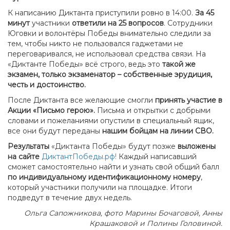
К написанию Диктанта приступили ровно в 14:00.
За 45
минут
участники
ответили на 25 вопросов
. Сотрудники
Юговки и волонтёры Победы внимательно следили за
тем, чтобы никто не пользовался гаджетами не
переговаривался, не использовал средства связи. На
«Диктанте Победы» всё строго, ведь это
такой же
экзамен, только экзаменатор – собственные эрудиция,
честь и достоинство.
После Диктанта все желающие смогли
принять участие в
Акции
«Письмо герою».
Письма и открытки с добрыми
словами и пожеланиями опустили в специальный ящик,
все они будут переданы
нашим бойцам на линии СВО.
Результаты
«Диктанта Победы» будут позже
выложены
на сайте
ДиктантПобеды.рф!
Каждый написавший
сможет самостоятельно найти и узнать свой общий балл
по индивидуальному идентификационному номеру
,
который участники получили на площадке. Итоги
подведут в течение двух недель.
Ольга Сапожникова, фото Марины Бочаговой, Анны
Крашаковой и Полины Головиной.