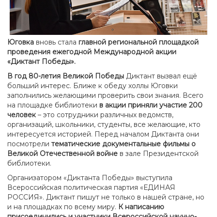
Юговка
вновь стала
главной региональной площадкой
проведения ежегодной Международной акции
«Диктант Победы».
В год 80-летия Великой Победы
Диктант вызвал ещё
больший интерес. Ближе к обеду холлы Юговки
заполнились желающими проверить свои знания. Всего
на площадке библиотеки
в акции приняли участие 200
человек
– это сотрудники различных ведомств,
организаций, школьники, студенты, все желающие, кто
интересуется историей. Перед началом Диктанта они
посмотрели
тематические документальные фильмы о
Великой Отечественной войне
в зале Президентской
библиотеки.
Организатором «Диктанта Победы» выступила
Всероссийская политическая партия «ЕДИНАЯ
РОССИЯ». Диктант пишут не только в нашей стране, но
и на площадках по всему миру.
К написанию
присоединились и участники Всероссийской научно-