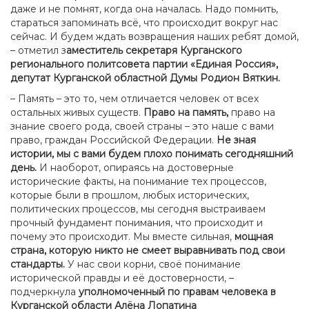
даже и не помнят, когда она началась. Надо помнить,
стараться запоминать всё, что происходит вокруг нас
сейчас. И будем ждать возвращения наших ребят домой,
– отметил з
аместитель секретаря Курганского
регионального политсовета партии «Единая Россия»,
депутат Курганской областной Думы Родион Вяткин.
– Память – это то, чем отличается человек от всех
остальных живых
существ.
Право на память,
право на
знание своего рода, своей страны – это наше с вами
право, граждан Российской Федерации.
Не зная
истории, мы с вами будем плохо понимать сегодняшний
день.
И наоборот, опираясь на достоверные
исторические факты, на понимание тех процессов,
которые были в прошлом, любых исторических,
политических процессов, мы сегодня выстраиваем
прочный фундамент понимания, что происходит и
почему это происходит. Мы вместе сильная,
мощная
страна, которую никто не смеет выравнивать под свои
стандарты.
У нас свои корни, своё понимание
исторической правды и её достоверности, –
подчеркнула
уполномоченный по правам человека в
Курганской области Алёна Лопатина