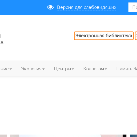
Версия для слабовидящих
Электронная библиотека
Я
ВА
ение
Экология
Центры
Коллегам
Память З