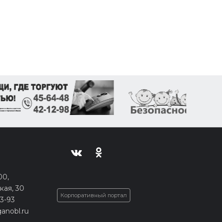
00,
кая, 30
Корпоративный портал
33-93
anobl.ru