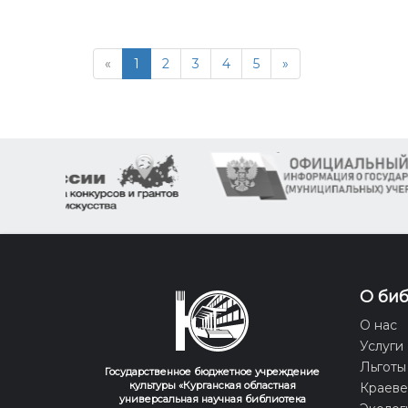
«
1
2
3
4
5
»
О би
О нас
Услуги
Льготы
Государственное бюджетное учреждение
культуры «Курганская областная
Краев
универсальная научная библиотека