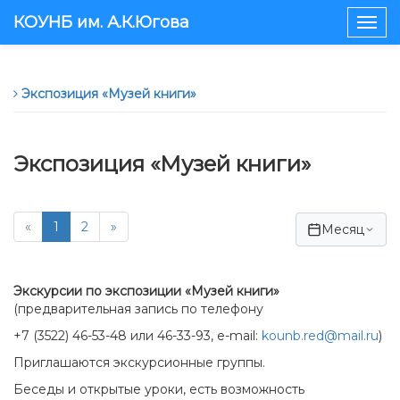
КОУНБ им. А.К.Югова
Togg
navig
Экспозиция «Музей книги»
Экспозиция «Музей книги»
«
1
2
»
Месяц
Экскурсии по экспозиции
«
Музей книги
»
(предварительная запись по телефону
+7 (3522) 46-53-48 или 46-33-93, e-mail:
kounb.red@mail.ru
)
Приглашаются экскурсионные группы.
Беседы и открытые уроки, есть возможность