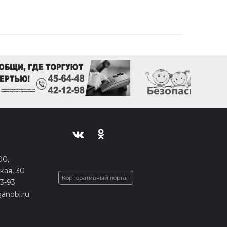
00,
кая, 30
Корпоративный портал
33-93
anobl.ru