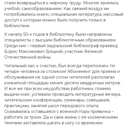
стали возвращаться к мирному труду. Многие занялись
учебой, самообразованием. Как свежий воздух им
потребовались книги, специальная литература, массовый
доступ к которым можно было получить только в
библиотеке.
К началу 50-х годов в библиотеку были направлены
специалисты с высшим библиотечным образованием.
Среди них – первый зауральский библиограф-краевед
Борис Максимович Грецкий, участник Великой
Отечественной войны.
Читальный зал, к счастью, был всегда переполнен: по
четыре человека за столиком! Абонемент для приема и
обслуживания не одной сотни читателей располагал
комнаткой площадью менее десяти квадратных метров.
И все же при всех неудобствах работники, помимо
выдачи книг, успевали проводить литературные вечера,
читательские конференции, семинары, совещания,
практикумы, занятия школ передового опыта.
Сказывалась оставшаяся с военной поры привычка –
работать за троих. Да и сама жизнь с ее космическими
темпами заставляла шагать в ногу со временем.