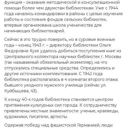
функция – оказание методической и консультационной
помощи более чем двумстам библиотекам. Уже с 1944
года начались командировки в районы с целью изучения
работы и состояния фондов сельских библиотек,
впервые организована школа ученичества для
начинающих библиотекарей.
Сейчас в это трудно поверить, но в суровые военные
годы – конец 1943 г. – директору библиотеки Ольге
Федоровне Хузе удалось добиться поступления книг из
Центрального коллектора научных библиотек г. Москвы
(так называемый обязательный экземпляр), на что
отпускались специальные средства. Определились и
другие источники комплектования. С 1942 года
библиотека располагалась в 4 комнатах второго этажа
бывшего уездного мужского училища (сейчас ул.
Куйбышева, 43).
К концу 40-х годов библиотека становится центром
притяжения культурных сил города. К сотрудничеству
привлечены местные знаменитости: ученые, краеведы,
художники, писатели, артисты.
Одержав победу над фашистской Германией, люди