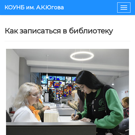
КОУНБ им. А.К.Югова
Togg
navig
Как записаться в библиотеку