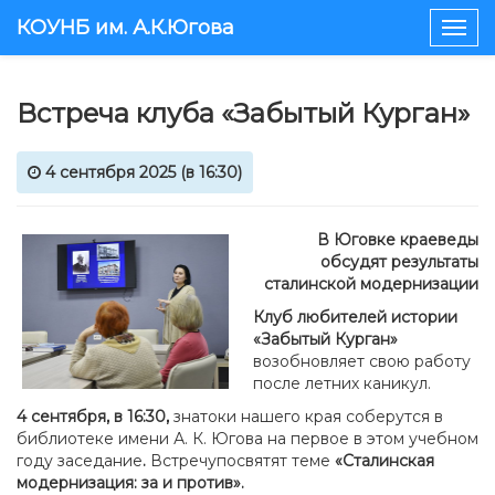
КОУНБ им. А.К.Югова
Togg
navig
Встреча клуба «Забытый Курган»
4 сентября 2025 (в 16:30)
В Юговке краеведы
обсудят результаты
сталинской модернизации
Клуб любителей истории
«Забытый Курган»
возобновляет свою работу
после летних каникул.
4 сентября, в 16:30,
знатоки нашего края соберутся в
библиотеке имени А. К. Югова на первое в этом учебном
году заседание
.
Встречупосвятят теме
«Сталинская
модернизация: за и против».