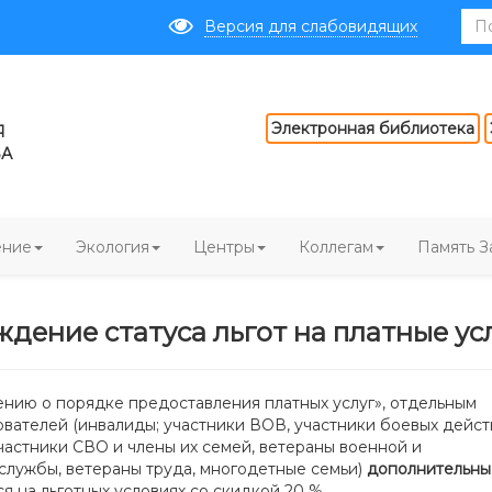
Версия для слабовидящих
Электронная библиотека
Я
ВА
ение
Экология
Центры
Коллегам
Память З
дение статуса льгот на платные ус
нию о порядке предоставления платных услуг», отдельным
ователей (инвалиды; участники ВОВ, участники боевых дейст
участники СВО и члены их семей, ветераны военной и
службы, ветераны труда, многодетные семьи)
дополнительны
я на льготных условиях со скидкой 20 %.