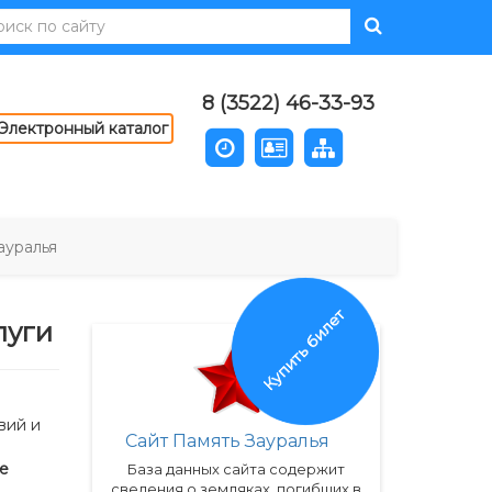
8 (3522) 46-33-93
Электронный каталог
ауралья
Купить билет
луги
вий и
Сайт Память Зауралья
е
База данных сайта содержит
сведения о земляках, погибших в