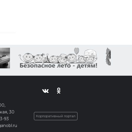
00,
кая, 30
Корпоративный портал
33-93
anobl.ru