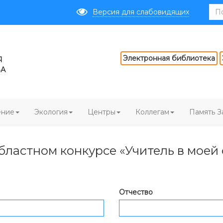
Версия для слабовидящих
Электронная библиотека
Я
ВА
ение
Экология
Центры
Коллегам
Память З
областном конкурсе «Учитель в моей
Отчество