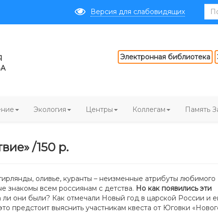
Версия для слабовидящих
Электронная библиотека
Я
ВА
ение
Экология
Центры
Коллегам
Память З
ие» /150 р.
 гирлянды, оливье, куранты – неизменные атрибуты любимого
ые знакомы всем россиянам с детства.
Но как появились эти
 ли они были? Как отмечали Новый год в царской России и 
то предстоит выяснить участникам квеста от Юговки «Ново