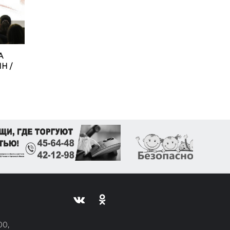
А
Н /
00,