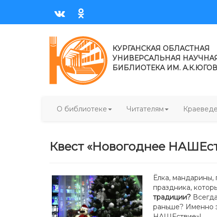
КУРГАНСКАЯ ОБЛАСТНАЯ
УНИВЕРСАЛЬНАЯ НАУЧНА
БИБЛИОТЕКА ИМ. А.К.ЮГО
О библиотеке
Читателям
Краевед
Квест «Новогоднее НАШЕств
Ёлка, мандарины,
праздника, котор
традиции?
Всегда
раньше? Именно э
НАШЕствие»!