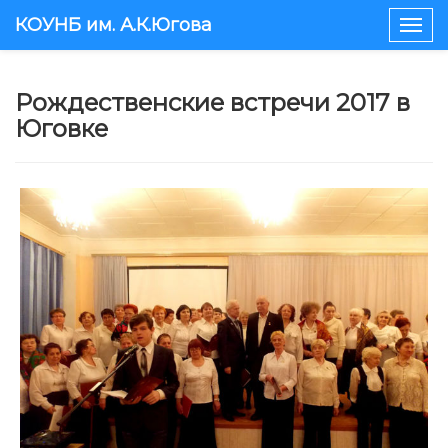
КОУНБ им. А.К.Югова
Togg
navig
Рождественские встречи 2017 в
Юговке