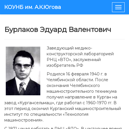
КОУНБ им. А.К.Югова
Togg
navig
Бурлаков Эдуард Валентович
Заведующий медико-
конструкторской лабораторией
РНЦ «ВТО», заслуженный
изобретатель РФ
Родился 16 февраля 1940 г. в
Челябинской области. После
окончания Челябинского
машиностроительного техникума
получил направление в Курган на
завод «Кургансельмаш», где работал с 1960-1970 гг. В
этот период окончил Курганский машиностроительный
институт по специальности «Технология
машиностроения».
С 1971 начал работать в РНЦ «ВТО». В настоящее время