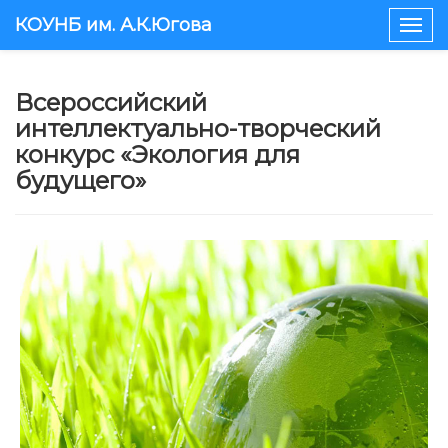
КОУНБ им. А.К.Югова
Togg
navig
Всероссийский
интеллектуально-творческий
конкурс «Экология для
будущего»