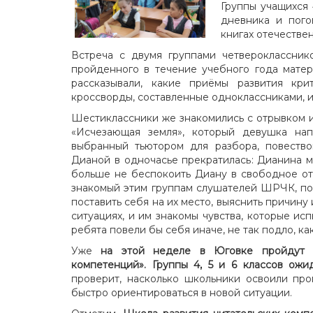
Группы учащихся 
дневника и пого
книгах отечестве
Встреча с двумя группами четвероклассни
пройденного в течение учебного года матер
рассказывали, какие приёмы развития кри
кроссворды, составленные одноклассниками, 
Шестиклассники же знакомились с отрывком 
«Исчезающая земля», который девушка нап
выбранный тьютором для разбора, повество
Дианой в одночасье прекратилась: Дианина м
больше не беспокоить Диану в свободное от 
знакомый этим группам слушателей ШРЧК, поз
поставить себя на их место, выяснить причину
ситуациях, и им знакомы чувства, которые ис
ребята повели бы себя иначе, не так подло, ка
Уже
на этой неделе в Юговке пройдут и
компетенций». Группы 4, 5 и 6 классов ожи
проверит, насколько школьники освоили про
быстро ориентироваться в новой ситуации.