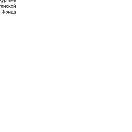
Кургане
ганской
т Фонда