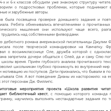
4-х и 6-х классов обсудили уже знакомую структуру читате
ворили о подростковых проблемах, которые поднимают 
нные и зарубежные авторы.
ков была посвящена проверке домашнего задания и пов
иала. Ребята обменивались впечатлениями о прочитанных 
тического мышления они используют чаще всего, разг
и трудились над собственными филвордами.
из дебютного романа американской писательницы Джулии 
исала после творческой командировки на Камчатку. Фр
вал о восьмикласснице Оле, дружба которой с однокла
ама запретила дочери общаться с Олей, да и саму Олю по
школы время. Приём глубокого анализа прочитанного текс
волил школьникам глубоко проникнуть во внутренний мир 
 и мотивацию их поступков. Дети признались, что бывали в п
пытывала Оля. А вот поведение Дианы их насторожило: на е
к этот персонаж Дж. Филлипс.
тоговые мероприятия проекта «Школа развития читате
дает библиотечный квест
, с помощью которого команда 
грамму, научились выполнять нестандартные задания по т