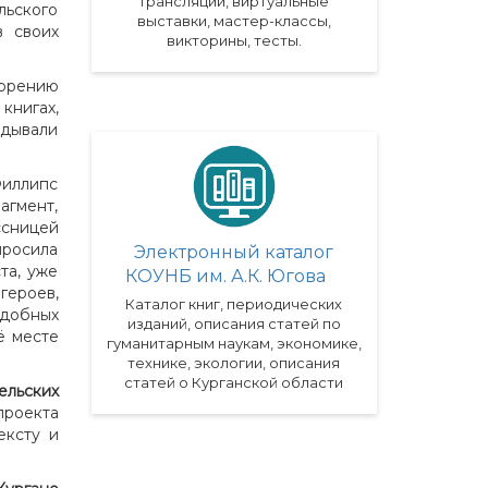
трансляции, виртуальные
льского
выставки, мастер-классы,
в своих
викторины, тесты.
торению
книгах,
адывали
Филлипс
агмент,
ссницей
просила
Электронный каталог
та, уже
КОУНБ им. А.К. Югова
героев,
Каталог книг, периодических
одобных
изданий, описания статей по
ё месте
гуманитарным наукам, экономике,
технике, экологии, описания
статей о Курганской области
льских
проекта
ексту и