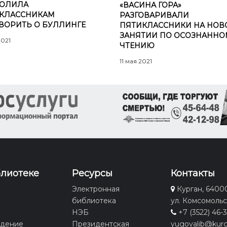
ОЛИЛА
«ВАСИНА ГОРА»
КЛАССНИКАМ
РАЗГОВАРИВАЛИ
ВОРИТЬ О БУЛЛИНГЕ
ПЯТИКЛАССНИКИ НА НО
ЗАНЯТИИ ПО ОСОЗНАННО
2021
ЧТЕНИЮ
11 мая 2021
блиотеке
Ресурсы
Контакты
Электронная
Курган, 6400
библиотека
ул. Комсомольс
НЭБ
+7 (3522) 46-
едение
Президентская
yugovalib@kurg