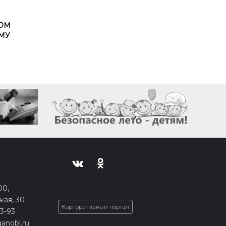
ВОМ
МУ
00,
кая, 30
Корпоративный портал
33-93
anobl.ru