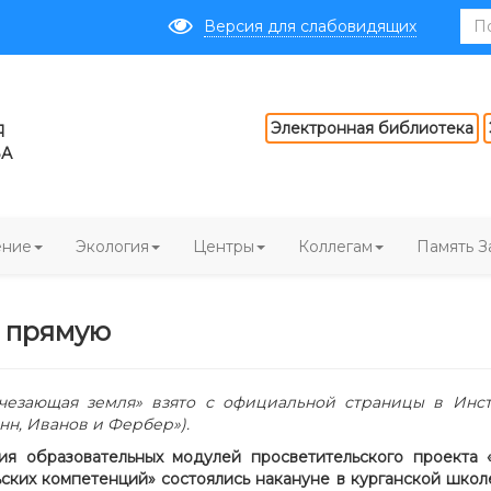
Версия для слабовидящих
Электронная библиотека
Я
ВА
ение
Экология
Центры
Коллегам
Память З
 прямую
чезающая земля» взято с официальной страницы в Инс
нн, Иванов и Фербер»).
ия образовательных модулей просветительского проекта
ьских компетенций» состоялись накануне в курганской школ