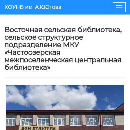
КОУНБ им. А.К.Югова
Togg
navig
Восточная сельская библиотека,
сельское структурное
подразделение МКУ
«Частоозерская
межпоселенческая центральная
библиотека»