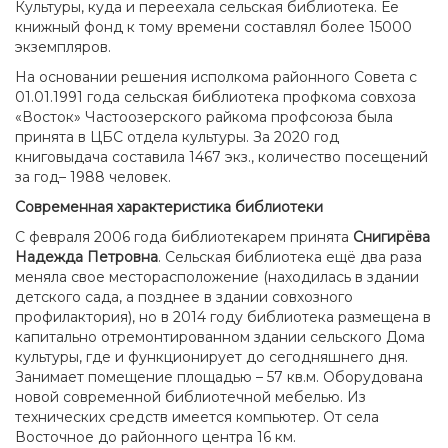
Культуры, куда и переехала сельская библиотека. Ее
книжный фонд к тому времени составлял более 15000
экземпляров.
На основании решения исполкома районного Совета с
01.01.1991 года сельская библиотека профкома совхоза
«Восток» Частоозерского райкома профсоюза была
принята в ЦБС отдела культуры. За 2020 год
книговыдача составила 1467 экз., количество посещений
за год– 1988 человек.
Современная характеристика библиотеки
С февраля 2006 года библиотекарем принята
Снигирёва
Надежда Петровна
. Сельская библиотека ещё два раза
меняла свое месторасположение (находилась в здании
детского сада, а позднее в здании совхозного
профилактория), но в 2014 году библиотека размещена в
капитально отремонтированном здании сельского Дома
культуры, где и функционирует до сегодняшнего дня.
Занимает помещение площадью –
57 кв.м
. Оборудована
новой современной библиотечной мебелью. Из
технических средств имеется компьютер. От села
Восточное до районного центра 16 км.