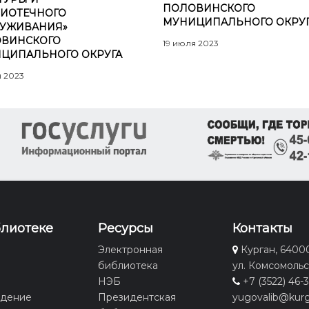
ПОЛОВИНСКОГО
ИОТЕЧНОГО
МУНИЦИПАЛЬНОГО ОКРУ
УЖИВАНИЯ»
ВИНСКОГО
19 июля 2023
ЦИПАЛЬНОГО ОКРУГА
я 2023
блиотеке
Ресурсы
Контакты
Электронная
Курган, 6400
библиотека
ул. Комсомольс
НЭБ
+7 (3522) 46-
едение
Президентская
yugovalib@kurg