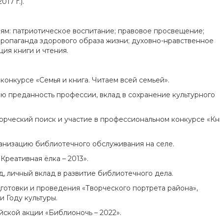
17 г.).
ям: патриотическое воспитание; правовое просвещение;
пропаганда здорового образа жизни; духовно-нравственное
ия книги и чтения.
 конкурсе «Семья и книга. Читаем всей семьей».
нюю преданность профессии, вклад в сохранение культурного
творческий поиск и участие в профессиональном конкурсе «Кн
рганизацию библиотечного обслуживания на селе.
«Креативная ёлка – 2013».
д, личный вклад в развитие библиотечного дела.
одготовки и проведения «Творческого портрета района»,
 Году культуры.
ийской акции «Библионочь – 2022».