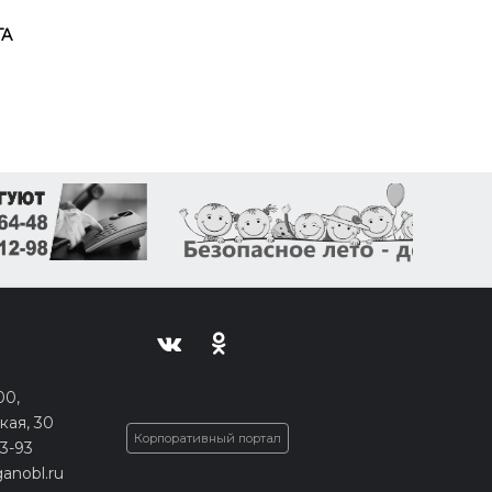
ГА
00,
кая, 30
Корпоративный портал
33-93
anobl.ru