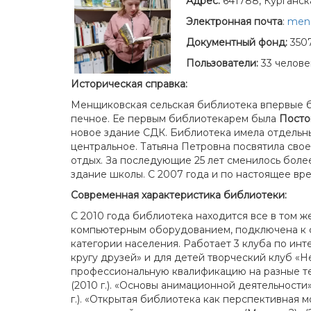
Адрес:
641788, Курганска
Электронная почта
:
men-
Документный фонд:
3507
Пользователи:
33 челове
Историческая справка:
Менщиковская сельская библиотека впервые был
печное. Ее первым библиотекарем была
Посто
новое здание СДК. Библиотека имела отдельны
центральное. Татьяна Петровна посвятила свое
отдых. За последующие 25 лет сменилось боле
здание школы. С 2007 года и по настоящее в
Современная характеристика библиотеки:
С 2010 года библиотека находится все в том 
компьютерным оборудованием, подключена к с
категории населения. Работает 3 клуба по инт
кругу друзей» и для детей творческий клуб «
профессиональную квалификацию на разные т
(2010 г.). «Основы анимационной деятельности»
г.). «Открытая библиотека как перспективная м