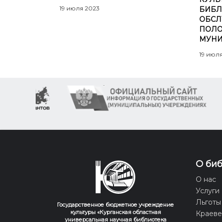
19 июля 2023
БИБЛ
ОБСЛ
ПОЛО
МУНИ
19 июл
О би
О нас
Услуги
Льготы
Государственное бюджетное учреждение
культуры «Курганская областная
Краев
универсальная научная библиотека