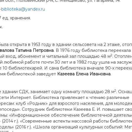
я обл., Половинский р-н, с. Менщиково, ул. Гагарина, 14.
biblioteka@yandex.ru
 ед. хранения.
к.
а открыта в 1953 году в здании сельсовета на 2 этаже, ото
валова Татьяна Петровна
. В 1976 году библиотека переехала
2
й вход, абонемент и читальный зал площадью 48 м
. Отопле
й любимой работе почти 30 лет и в 1982 году ушла на заслу
е 10 библиотекарей. И сама библиотека вначале 90-х переех
ремя библиотекой заведует
Казеева Елена Ивановна
.
2
же здании СДК, занимает одну комнату площадью 28 м
. Осна
ети Интернет. Библиотека привлекает к чтению различные
ересам: клуб «Родник» для взрослого населения, для молоде
Непоседы». Сотрудник библиотеки Казеева Е. И. повышает св
емы: «Информационное обеспечение библиотечной деятель
 (2014 г.). «Современные аспекты массовой работы библиотек
одель» (2016 г.). «Школа организаций культурных событий: М