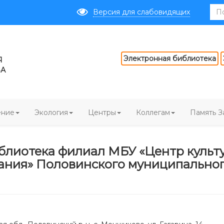
Версия для слабовидящих
Электронная библиотека
Я
ВА
ение
Экология
Центры
Коллегам
Память З
иблиотека филиал МБУ «Центр культ
ания» Половинского муниципально