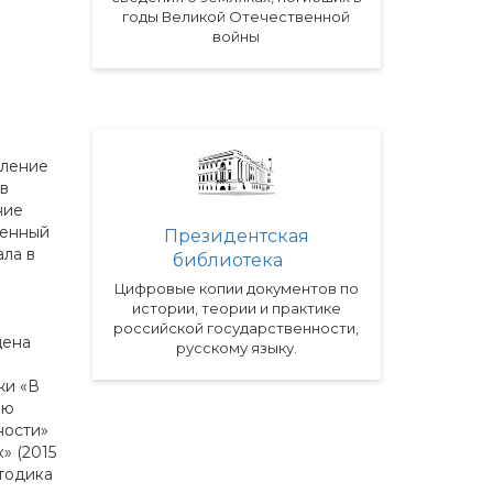
годы Великой Отечественной
войны
пление
 в
ние
женный
Президентская
ала в
библиотека
Цифровые копии документов по
истории, теории и практике
российской государственности,
щена
русскому языку.
жи «В
ою
ности»
» (2015
етодика