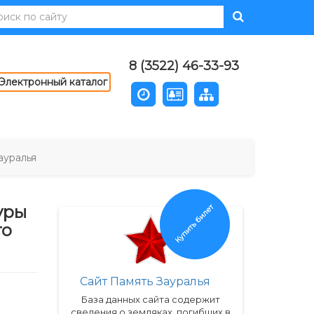
8 (3522) 46-33-93
Электронный каталог
ауралья
Купить билет
уры
го
Сайт Память Зауралья
База данных сайта содержит
сведения о земляках, погибших в