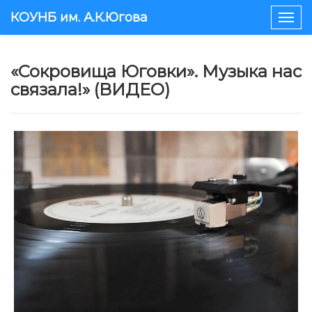
КОУНБ им. А.К.Югова
Togg
navig
«Сокровища Юговки». Музыка нас
связала!» (ВИДЕО)