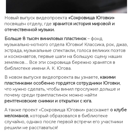
Новый выпуск видеопроекта
«Сокровища Юговки»
посвящён отделу, где
хранится история мировой и
отечественной музыки.
Больше 8 тысяч виниловых пластинок
– фонд
музыкально-нотного отдела Юговки! Классика, рок, джаз,
эстрада, музыкальные спектакли, голоса великих поэтов
и космонавтов, первые шаги на большую сцену наших
земляков.… Все эти сокровища бережно хранятся в
библиотеке имени А. К. Югова.
В новом выпуске видеопроекта вы узнаете,
какими
пластинками особенно гордятся сотрудники Юговки
,
что нужно сделать, чтобы винил прослужил дольше и
почему среди грампластинок можно найти
рентгеновские снимки и открытки с юга.
А также проект «Сокровища Юговки» расскажет
о клубе
меломанов
, который образовался в библиотеке
случайно, однако после первой встречи его участники
решили не расставаться!