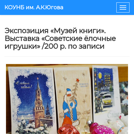
КОУНБ им. А.К.Югова
Togg
navig
Экспозиция «Музей книги».
Выставка «Советские ёлочные
игрушки» /200 р. по записи