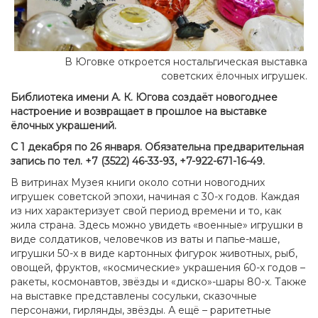
В Юговке откроется ностальгическая выставка
советских ёлочных игрушек.
Библиотека имени А. К. Югова создаёт новогоднее
настроение и возвращает в прошлое на выставке
ёлочных украшений.
С 1 декабря по 26 января. Обязательна предварительная
запись по тел. +7 (3522) 46-33-93, +7-922-671-16-49.
В витринах Музея книги около сотни новогодних
игрушек советской эпохи, начиная с 30-х годов. Каждая
из них характеризует свой период времени и то, как
жила страна. Здесь можно увидеть «военные» игрушки в
виде солдатиков, человечков из ваты и папье-маше,
игрушки 50-х в виде картонных фигурок животных, рыб,
овощей, фруктов, «космические» украшения 60-х годов –
ракеты, космонавтов, звёзды и «диско»-шары 80-х. Также
на выставке представлены сосульки, сказочные
персонажи, гирлянды, звёзды. А ещё – раритетные