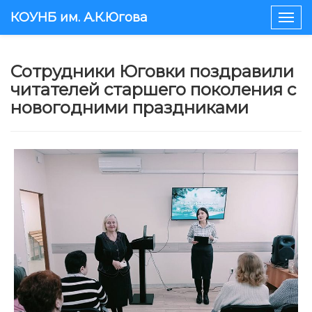
КОУНБ им. А.К.Югова
Togg
navig
Сотрудники Юговки поздравили
читателей старшего поколения с
новогодними праздниками