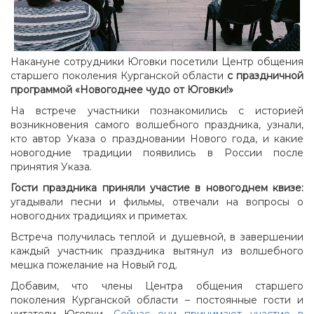
Накануне сотрудники Юговки посетили Центр общения
старшего поколения Курганской области
с праздничной
программой «Новогоднее чудо от Юговки!»
На встрече участники познакомились с историей
возникновения самого волшебного праздника, узнали,
кто автор Указа о праздновании Нового года, и какие
новогодние традиции появились в России после
принятия Указа.
Г
ости праздника приняли участие в новогоднем квизе:
угадывали песни и фильмы, отвечали на вопросы о
новогодних традициях и приметах.
Встреча получилась теплой и душевной, в завершении
каждый участник праздника вытянул из волшебного
мешка пожелание на Новый год.
Добавим, что члены Центра общения старшего
поколения Курганской области – постоянные гости и
читатели Юговки.
Сейчас они принимают участие в