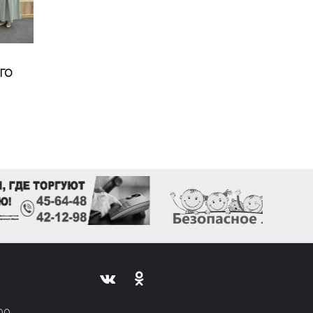
ГО
00,