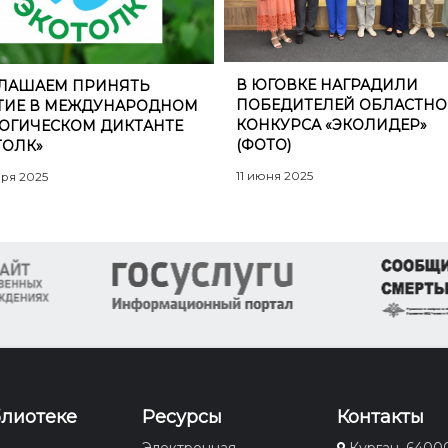
В ЮГОВКЕ НАГРАДИЛИ
ЛАШАЕМ ПРИНЯТЬ
ПОБЕДИТЕЛЕЙ ОБЛАСТНО
ТИЕ В МЕЖДУНАРОДНОМ
КОНКУРСА «ЭКОЛИДЕР»
ОГИЧЕСКОМ ДИКТАНТЕ
(ФОТО)
ТОЛК»
11 июня 2025
бря 2025
блиотеке
Ресурсы
Контакты
Электронная
Курган, 6400