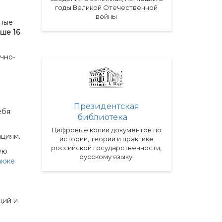
годы Великой Отечественной
войны
ьные
рше 16
чно-
Президентская
ебя
библиотека
Цифровые копии документов по
ациям.
истории, теории и практике
российской государственности,
ую
русскому языку.
акже
ций и