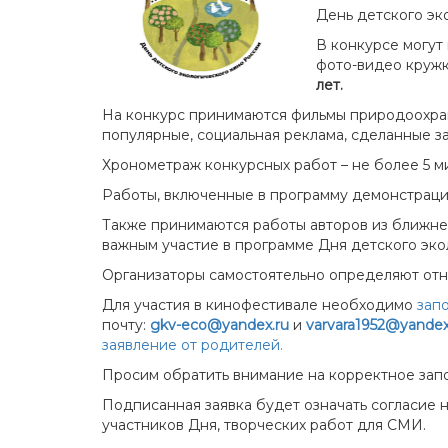
День детского эк
В конкурсе могут
фото-видео кружк
лет.
На конкурс принимаются фильмы природоохран
популярные, социальная реклама, сделанные за
Хронометраж конкурсных работ – не более 5 м
Работы, включенные в программу демонстраци
Также принимаются работы авторов из ближнего 
важным участие в программе Дня детского эко
Организаторы самостоятельно определяют отн
Для участия в кинофестивале необходимо
запо
почту:
gkv-eco@yandex.ru
и
varvara1952@yandex
заявление от родителей.
Просим обратить внимание на корректное запо
Подписанная заявка будет означать согласие 
участников Дня, творческих работ для СМИ.