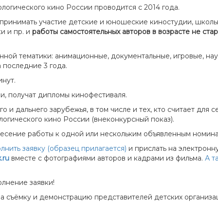
ологического кино России проводится с 2014 года.
 принимать участие детские и юношеские киностудии, школ
и и пр. и
работы самостоятельных авторов в возрасте не ста
ной тематики: анимационные, документальные, игровые, нау
 последние 3 года.
инут.
и, получат дипломы кинофестиваля.
и дальнего зарубежья, в том числе и тех, кто считает для с
логического кино России (внеконкурсный показ).
есение работы к одной или нескольким объявленным номин
лнить заявку (образец прилагается)
и прислать на электронн
.ru
вместе с фотографиями авторов и кадрами из фильма.
А т
лнение заявки!
на съёмку и демонстрацию представителей детских организа