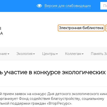
Версия для слабовидящих
Электронная библиотека
Я
ВА
ение
Экология
Центры
Коллегам
Память З
 участие в конкурсе экологических
 прием заявок на конкурс Дня детского экологического кин
организует Фонд содействия благоустройству, социальному
льной поддержки граждан «ВторРесурс».