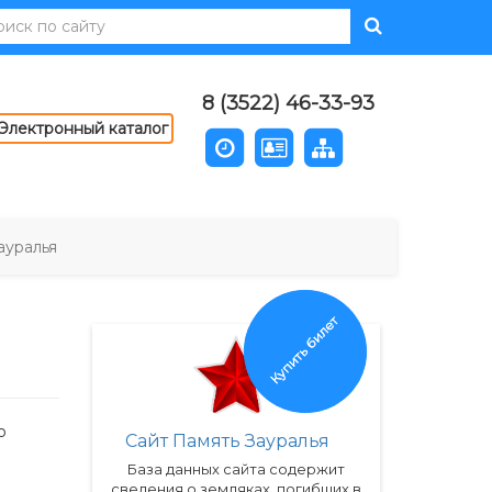
8 (3522) 46-33-93
Электронный каталог
ауралья
Купить билет
о
Сайт Память Зауралья
База данных сайта содержит
сведения о земляках, погибших в