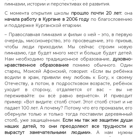
гимназии, истории и перспективах её развития.
С момента открытия школы
прошло почти 20 лет:
она
начала работу в Кургане
в 2006 году
по благословению
и поддержке Курганской епархии.
– Православная гимназия и фильм о ней – это, в первую
очередь, миссионерство, это просвещение, это призыв,
чтобы люди приходили. Мы сейчас строим новую
гимназию, где будет много мест и больше будет детей.
Нам необходимо традиционное образование,
духовно-
нравственное образование
помимо обычного. Один
старец, Моисей Афонский, говорил: «Если вы ребёнка
водили в храм, привили ему любовь к Богу, к своему
Отечеству, а потом, в подростковом возрасте, ребёнок
уходит в сторону, отдаляется от вас – вы не
переживайте: он всё равно вернётся». И приводит
пример: «Вот видите: столб стоит. Этот столб стоит и не
падает 100 лет. А почему? Потому что его промазали, его
обернули толью и только тогда поставили деревянный
столб, уже защищённым.
Если мы так же защитим души
наших детей, то они преодолеют все трудности и
вырастут замечательными людьми».
А нам нужны