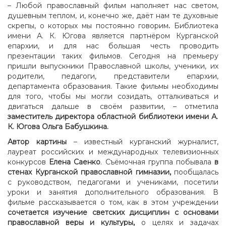
– Любой православный фильм
наполняет нас светом,
душевным теплом, и, конечно же, даёт нам те духовные
скрепы, о которых
мы постоянно говорим
.
Библиотека
имени А. К. Югова является партнёром Курганской
епархии, и для нас большая честь проводить
презентации таких фильмов. Сегодня на премьеру
пришли выпускники Православной школы, ученики, их
родители, педагоги, представители епархии,
департамента образования. Такие фильмы необходимы
для того, чтобы мы могли созидать, отталкиваться и
двигаться дальше в своём развитии, – отметила
заместитель директора областной библиотеки имени А.
К. Югова Ольга Бабушкина.
Автор картины
– известный курганский журналист,
лауреат российских и международных телевизионных
конкурсов
Елена Саенко
. Съёмочная группа побывала
в
стенах Курганской православной гимназии
,
пообщалась
с руководством, педагогами и учениками, посетили
уроки и занятия дополнительного образования. В
фильме рассказывается о том, как в этом учреждении
сочетается изучение светских дисциплин с основами
православной веры и культуры,
о целях и задачах