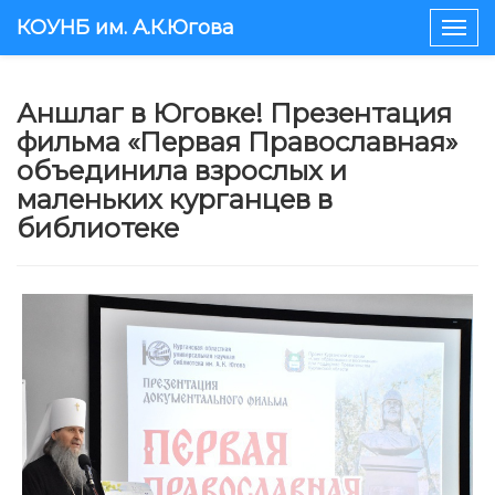
КОУНБ им. А.К.Югова
Togg
navig
​Аншлаг в Юговке! Презентация
фильма «Первая Православная»
объединила взрослых и
маленьких курганцев в
библиотеке