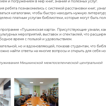
ем и погружением в мир книг, знаний и полезных услуг.
я ребята познакомились с системой расстановки книг, узнал
ваться каталогами, чтобы быстро находить нужную литературу
елено платным услугам библиотеки, которые могут быть по
 программе «Пушкинская карта». Присутствующие узнали, ка
ультурных мероприятий, выставок и спектаклей, что расширя
бодное время с пользой и удовольствием.
вательной, но и вдохновляющей, показав студентам, что биб
 можно найти ответы на многие вопросы и открыть для себя н
служивания Мишкинской межпоселенческой центральной