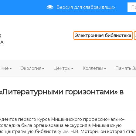
Версия для слабовидящих
Электронная библиотека
Я
ВА
ение
Экология
Центры
Коллегам
Память З
 «Литературными горизонтами» в
тудентов первого курса Мишкинского профессионально-
колледжа была организована экскурсия в Мишкинскую
 центральную библиотеку им. Н.В. Моториной которая стал