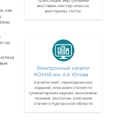
трансляции, виртуальные
выставки, мастер-классы,
и, как
викторины, тесты.
.
лезны
к
ет их
лиотека
овые
Электронный каталог
КОУНБ им. А.К. Югова
Каталог книг, периодических
изданий, описания статей по
гуманитарным наукам, экономике,
технике, экологии, описания
статей о Курганской области