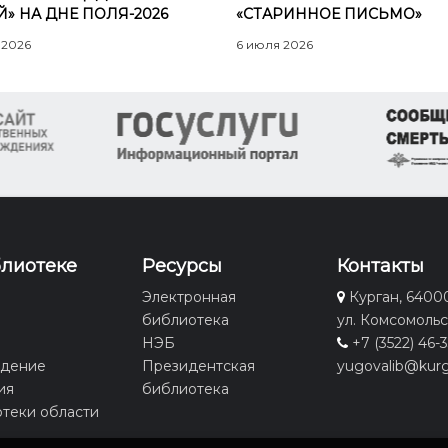
Й» НА ДНЕ ПОЛЯ-2026
«СТАРИННОЕ ПИСЬМО»
 2026
6 июля 2026
блиотеке
Ресурсы
Контакты
Электронная
Курган, 6400
библиотека
ул. Комсомольс
НЭБ
+7 (3522) 46-
едение
Президентская
yugovalib@kurg
ия
библиотека
теки области