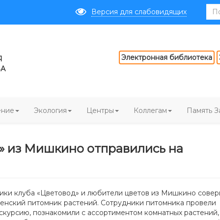
Версия для слабовидящих
Электронная библиотека
Я
ВА
ение
Экология
Центры
Коллегам
Память З
» из Мишкино отправились на
ники клуба «Цветовод» и любители цветов из Мишкино сове
енский питомник растений. Сотрудники питомника провели
скурсию, познакомили с ассортиментом комнатных растений,