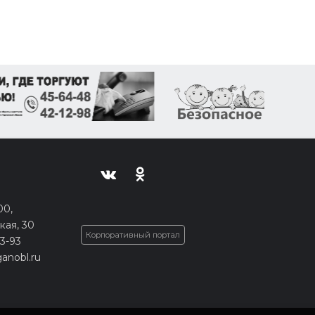
00,
кая, 30
Корпоративный портал
33-93
anobl.ru