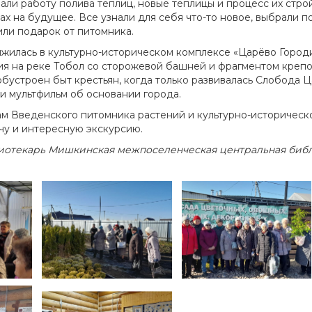
ли работу полива теплиц, новые теплицы и процесс их строй
ах на будущее. Все узнали для себя что-то новое, выбрали 
или подарок от питомника.
жилась в культурно-историческом комплексе «Царёво Город
ия на реке Тобол со сторожевой башней и фрагментом креп
обустроен быт крестьян, когда только развивалась Слобода 
и мультфильм об основании города.
 Введенского питомника растений и культурно-историческ
чу и интересную экскурсию.
лиотекарь Мишкинская межпоселенческая центральная
биб