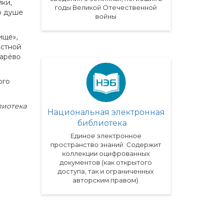
ки,
годы Великой Отечественной
по душе
войны
ище»,
остной
Царёво
ого
лиотека
Национальная электронная
библиотека
Единое электронное
пространство знаний. Содержит
коллекции оцифрованных
документов (как открытого
доступа, так и ограниченных
авторским правом).