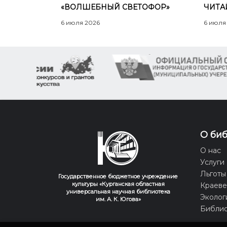
«ВОЛШЕБНЫЙ СВЕТОФОР»
ЧИТА
6 июля 2026
6 июля
О би
О нас
Услуги
Льготы
Государственное бюджетное учреждение
культуры «Курганская областная
Краев
универсальная научная библиотека
Эколог
им. А. К. Югова»
Библио