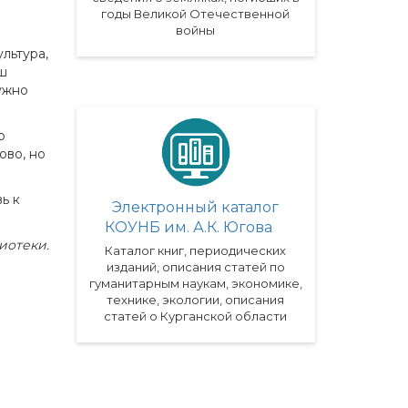
годы Великой Отечественной
войны
льтура,
аш
ужно
о
ово, но
ь к
Электронный каталог
КОУНБ им. А.К. Югова
иотеки.
Каталог книг, периодических
изданий, описания статей по
гуманитарным наукам, экономике,
технике, экологии, описания
статей о Курганской области