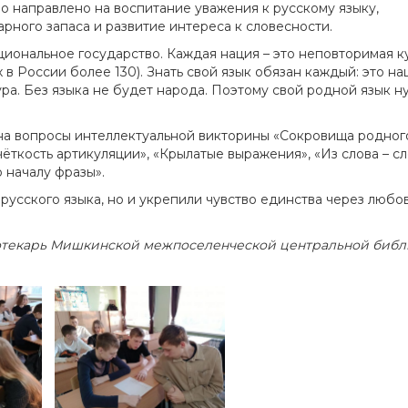
 направлено на воспитание уважения к русскому языку,
рного запаса и развитие интереса к словесности.
циональное государство. Каждая нация – это неповторимая ку
х в России более 130). Знать свой язык обязан каждый: это н
ура. Без языка не будет народа. Поэтому свой родной язык н
 на вопросы интеллектуальной викторины «Сокровища родног
чёткость артикуляции», «Крылатые выражения», «Из слова – сл
 началу фразы».
русского языка, но и укрепили чувство единства через любов
текарь
Мишкинской межпоселенческой центральной
библ