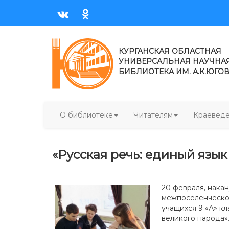
КУРГАНСКАЯ ОБЛАСТНАЯ
УНИВЕРСАЛЬНАЯ НАУЧНА
БИБЛИОТЕКА ИМ. А.К.ЮГО
О библиотеке
Читателям
Краевед
​«Русская речь: единый язы
20 февраля, нака
межпоселенческой
учащихся 9 «А» к
великого народа»