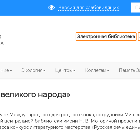
Версия для слабовидящих
Электронная библиотека
Я
ВА
ение
Экология
Центры
Коллегам
Память З
к великого народа»
нуне Международного дня родного языка, сотрудники Мишк
 центральной библиотеки имени Н. В. Моториной провели
ласса
конкурс литературного мастерства «Русская речь: един
.