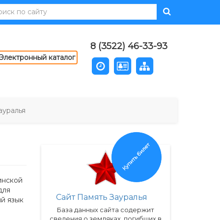
8 (3522) 46-33-93
Электронный каталог
ауралья
Купить билет
инской
для
Сайт Память Зауралья
ый язык
База данных сайта содержит
сведения о земляках, погибших в