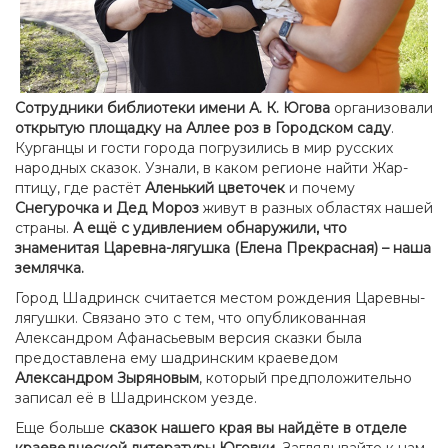
Сотрудники библиотеки имени А. К. Югова
организовали
о
ткрытую площадку на Аллее роз в Городском саду
.
Курганцы и гости города погрузились в мир русских
народных сказок. Узнали, в каком регионе найти Жар-
птицу, где растёт
Аленький цветочек
и почему
Снегурочка и Дед Мороз
живут в разных областях нашей
страны.
А ещё с удивлением обнаружили, что
знаменитая Царевна-лягушка (Елена Прекрасная) – наша
землячка.
Город Шадринск считается местом рождения Царевны-
лягушки. Связано это с тем, что опубликованная
Александром Афанасьевым версия сказки была
предоставлена ему шадринским краеведом
Александром Зыряновым
, который предположительно
записал её в Шадринском уезде.
Еще больше
сказок нашего края вы найдёте в отделе
краеведческой литературы Юговки.
Заглядывайте к нам