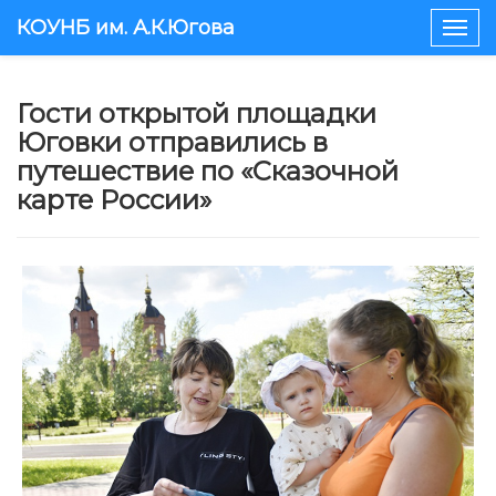
КОУНБ им. А.К.Югова
Togg
navig
Гости открытой площадки
Юговки отправились в
путешествие по «Сказочной
карте России»