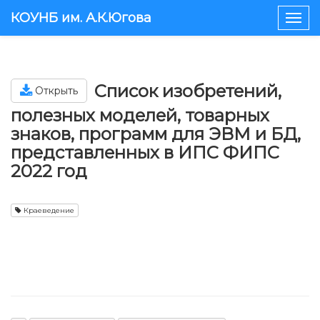
КОУНБ им. А.К.Югова
Togg
navig
Список изобретений,
Открыть
полезных моделей, товарных
знаков, программ для ЭВМ и БД,
представленных в ИПС ФИПС
2022 год
Краеведение