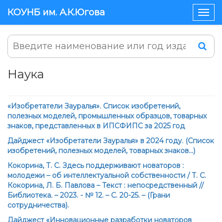
КОУНБ им. А.К.Югова
Togg
navig
Наука
«Изобретатели Зауралья». Список изобретений,
полезных моделей, промышленных образцов, товарных
знаков, представленных в ИПСФИПС за 2025 год
Дайджест «Изобретатели Зауралья» в 2024 году. (Список
изобретений, полезных моделей, товарных знаков...)
Кокорина, Т. С. Здесь поддерживают новаторов :
молодежи – об интеллектуальной собственности / Т. С.
Кокорина, Л. Б. Павлова – Текст : непосредственный //
Библиотека. – 2023. - № 12. – С. 20-25. – (Грани
сотрудничества).
Дайджест «Инновационные разработки новаторов