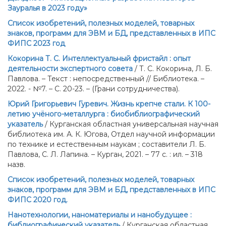
Зауралья в 2023 году»
Список изобретений, полезных моделей, товарных
знаков, программ для ЭВМ и БД, представленных в ИПС
ФИПС 2023 год
Кокорина Т. С. Интеллектуальный фристайл : опыт
деятельности экспертного совета
/ Т. С. Кокорина, Л. Б.
Павлова. – Текст : непосредственный // Библиотека. –
2022. - №7. – С. 20-23. – (Грани сотрудничества).
Юрий Григорьевич Гуревич. Жизнь крепче стали. К 100-
летию учёного-металлурга : биобиблиографический
указатель
/ Курганская областная универсальная научная
библиотека им. А. К. Югова, Отдел научной информации
по технике и естественным наукам ; составители Л. Б.
Павлова, С. Л. Лапина. – Курган, 2021. – 77 с. : ил. – 318
назв.
Список изобретений, полезных моделей, товарных
знаков, программ для ЭВМ и БД, представленных в ИПС
ФИПС 2020 год.
Нанотехнологии, наноматериалы и нанобудущее :
библиографический указатель
/ Курганская областная