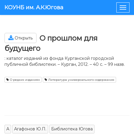
КОУНБ им. А.К.Югова
Togg
navig
О прошлом для
Открыть
будущего
: каталог изданий из фонда Курганской городской
публичной библиотеки. – Курган, 2012. – 40 с. – 99 назв.
О редких изданиях
Литература универсального содержания
А
Агафонов Ю.П.
Библиотека Югова