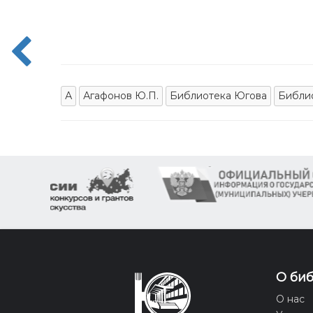
А
Агафонов Ю.П.
Библиотека Югова
Библи
О би
О нас