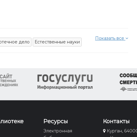
Показать все
отечное дело
Естественные науки
блиотеке
Ресурсы
Контакты
Электронная
Курган, 6400