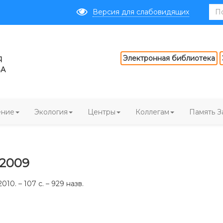
Версия для слабовидящих
Электронная библиотека
Я
ВА
ение
Экология
Центры
Коллегам
Память З
 2009
10. – 107 с. – 929 назв.