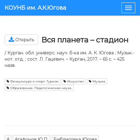
КОУНБ им. А.К.Югова
Togg
navig
Вся планета – стадион
Открыть
/ Курган. обл. универс. науч. б-ка им. А. К. Югова ; Музык.-
нот. отд. ; сост. Л. Гацевич. – Курган, 2017. – 65 с. – 425
назв.
Физкультура и спорт. Туризм
Искусство
Музыка
Образование. Педагогическая наука.
А
Агафонов Ю.П.
Библиотека Югова