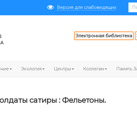
Версия для слабовидящих
Электронная библиотека
Я
ВА
ение
Экология
Центры
Коллегам
Память З
олдаты сатиры : Фельетоны.