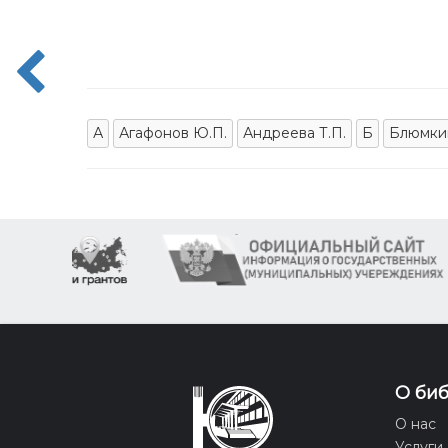
А
Агафонов Ю.П.
Андреева Т.П.
Б
Блюмки
О би
О нас
Услуги