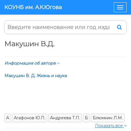
КОУНБ им. А.К.Югова
Togg
navig
Макушин В.Д.
Информация об авторе
Макушин В. Д. Жизнь и наука
А
Агафонов Ю.П.
Андреева Т.П.
Б
Блюмкин Л.М.
Показать все