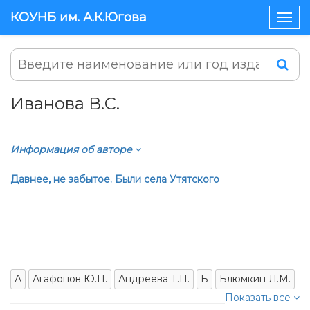
КОУНБ им. А.К.Югова
Togg
navig
Иванова В.С.
Информация об авторе
Давнее, не забытое. Были села Утятского
А
Агафонов Ю.П.
Андреева Т.П.
Б
Блюмкин Л.М.
Показать все