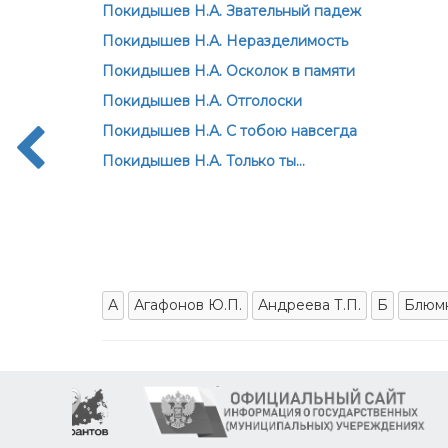
Покидышев Н.А. Звательный падеж
Покидышев Н.А. Неразделимость
Покидышев Н.А. Осколок в памяти
Покидышев Н.А. Отголоски
Покидышев Н.А. С тобою навсегда
Покидышев Н.А. Только ты…
А
Агафонов Ю.П.
Андреева Т.П.
Б
Блюмк