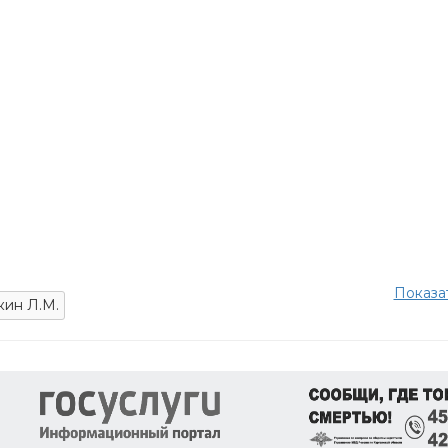
Показа
ин Л.М.