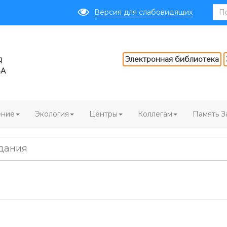
Версия для слабовидящих
Электронная библиотека
Я
ВА
ение
Экология
Центры
Коллегам
Память З