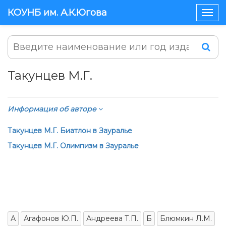
КОУНБ им. А.К.Югова
Togg
navig
Такунцев М.Г.
Информация об авторе
Такунцев М.Г. Биатлон в Зауралье
Такунцев М.Г. Олимпизм в Зауралье
А
Агафонов Ю.П.
Андреева Т.П.
Б
Блюмкин Л.М.